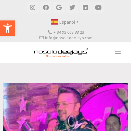
Abrir barra de herramientas
Español
▼
+ 34 93 668 88 23
info@nosolodeejays.com