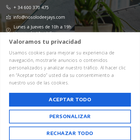
+ 34 600 370 475
info@nosolodeejays.com
Lunes a Jueves de 10h a 19h
Viernes de 10 a 14h
Valoramos tu privacidad
Usamos cookies para mejorar su experiencia de
navegación, mostrarle anuncios o contenidos
personalizados y analizar nuestro tráfico. Al hacer clic
en “Aceptar todo” usted da su consentimiento a
nuestro uso de las cookies.
Copyright 2026 - © Todos los Derechos Reservados - Design by
EmpireSystems
ACEPTAR TODO
Aviso legal
Política de cookies
Política de privacidad
Términos y condiciones
Preguntas frecuentes
PERSONALIZAR
RECHAZAR TODO