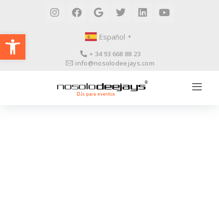
Abrir barra de herramientas
Español
▼
+ 34 93 668 88 23
info@nosolodeejays.com