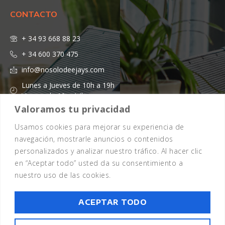
CONTACTO
+ 34 93 668 88 23
+ 34 600 370 475
info@nosolodeejays.com
Lunes a Jueves de 10h a 19h
Viernes de 10 a 14h
Valoramos tu privacidad
Usamos cookies para mejorar su experiencia de
navegación, mostrarle anuncios o contenidos
personalizados y analizar nuestro tráfico. Al hacer clic
en “Aceptar todo” usted da su consentimiento a
nuestro uso de las cookies.
Copyright 2026 - © Todos los Derechos Reservados - Design by
EmpireSystems
ACEPTAR TODO
Aviso legal
Política de cookies
Política de privacidad
Términos y condiciones
Preguntas frecuentes