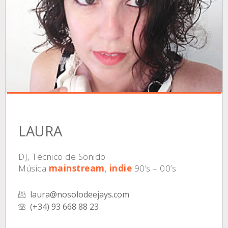
LAURA
DJ, Técnico de Sonido
Música
mainstream
,
indie
90’s – 00’s
laura@nosolodeejays.com
(+34) 93 668 88 23