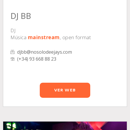
DJ BB
DJ
Música
mainstream
, open format
djbb@nosolodeejays.com
(+34) 93 668 88 23
VER WEB