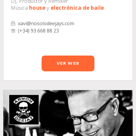
DJ, Productor y Remixer
Música
house
y
electrónica de baile
xavi@nosolodeejays.com
(+34) 93 668 88 23
VER WEB