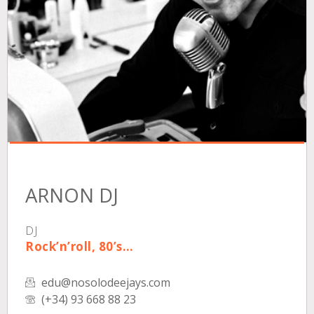
ARNON DJ
DJ
Rock’n’roll, 80’s…
edu@nosolodeejays.com
(+34) 93 668 88 23