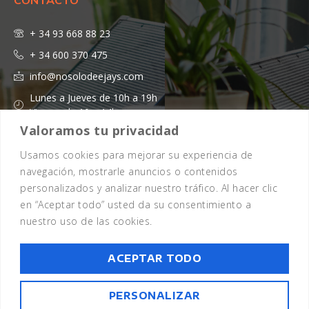
+ 34 93 668 88 23
+ 34 600 370 475
info@nosolodeejays.com
Lunes a Jueves de 10h a 19h
Viernes de 10 a 14h
Valoramos tu privacidad
Usamos cookies para mejorar su experiencia de
navegación, mostrarle anuncios o contenidos
personalizados y analizar nuestro tráfico. Al hacer clic
en “Aceptar todo” usted da su consentimiento a
nuestro uso de las cookies.
Copyright 2026 - © Todos los Derechos Reservados - Design by
EmpireSystems
ACEPTAR TODO
Aviso legal
Política de cookies
Política de privacidad
Términos y condiciones
Preguntas frecuentes
PERSONALIZAR