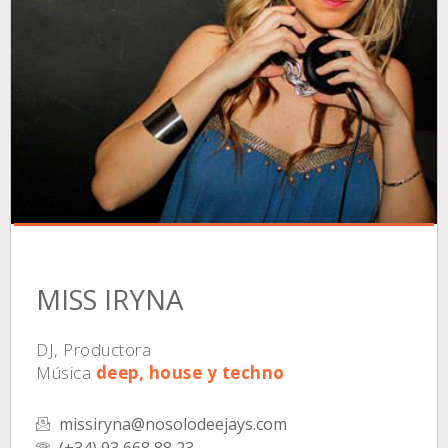
MISS IRYNA
DJ, Productora
Música
deep, house y techno
missiryna@nosolodeejays.com
(+34) 93 668 88 23