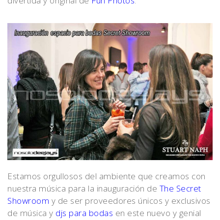
divertida y original de
Fun Photos
.
Estamos orgullosos del ambiente que creamos con
nuestra música para la inauguración de
The Secret
Showroom
y de ser proveedores únicos y exclusivos
de música y
djs para bodas
en este nuevo y genial