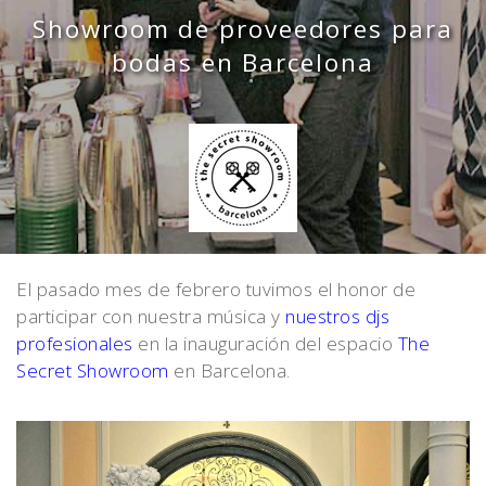
Showroom de proveedores para
bodas en Barcelona
El pasado mes de febrero tuvimos el honor de
participar con nuestra música y
nuestros djs
profesionales
en la inauguración del espacio
The
Secret Showroom
en Barcelona.