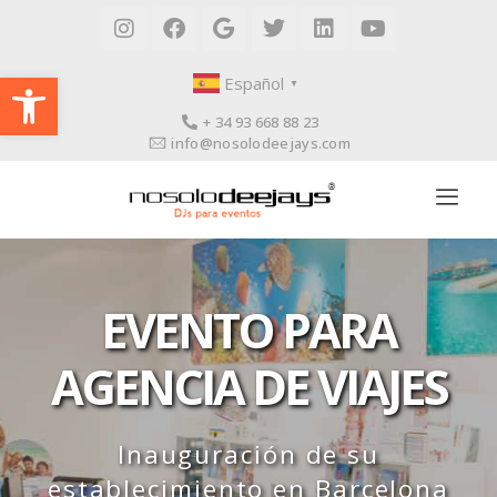
Abrir barra de herramientas
Español
▼
+ 34 93 668 88 23
info@nosolodeejays.com
EVENTO PARA
AGENCIA DE VIAJES
Inauguración de su
establecimiento en Barcelona