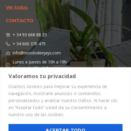
Ver todos
CONTACTO
+ 34 93 668 88 23
+ 34 600 370 475
info@nosolodeejays.com
Lunes a Jueves de 10h a 19h
Viernes de 10 a 14h
Valoramos tu privacidad
Usamos cookies para mejorar su experiencia de
navegación, mostrarle anuncios o contenidos
personalizados y analizar nuestro tráfico. Al hacer clic
en “Aceptar todo” usted da su consentimiento a
nuestro uso de las cookies.
Copyright 2026 - © Todos los Derechos Reservados - Design by
EmpireSystems
Aviso legal
Política de cookies
Política de privacidad
Términos y condiciones
ACEPTAR TODO