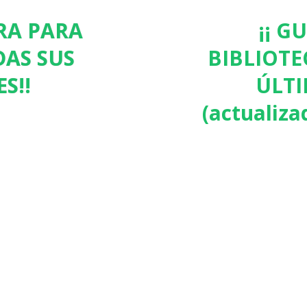
ORA PARA
¡¡ G
AS SUS
BIBLIOTE
S!!
ÚLTI
(actualiza