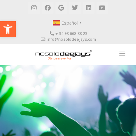
Abrir barra de herramientas
Español
▼
+ 34 93 668 88 23
info@nosolodeejays.com