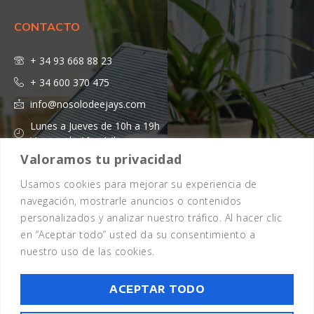
CONTACTO
+ 34 93 668 88 23
+ 34 600 370 475
info@nosolodeejays.com
Lunes a Jueves de 10h a 19h
Viernes de 10 a 14h
Valoramos tu privacidad
Usamos cookies para mejorar su experiencia de
navegación, mostrarle anuncios o contenidos
personalizados y analizar nuestro tráfico. Al hacer clic
en “Aceptar todo” usted da su consentimiento a
nuestro uso de las cookies.
Copyright 2026 - © Todos los Derechos Reservados - Design by
EmpireSystems
ACEPTAR TODO
Aviso legal
Política de cookies
Política de privacidad
Términos y condiciones
Preguntas frecuentes