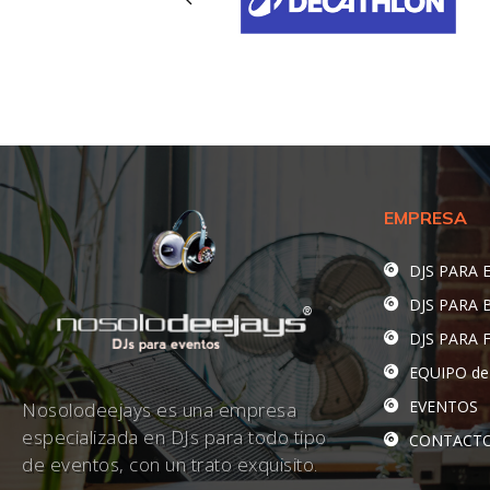
EMPRESA
DJS PARA 
DJS PARA
DJS PARA 
EQUIPO de
EVENTOS
Nosolodeejays es una empresa
especializada en DJs para todo tipo
CONTACT
de eventos, con un trato exquisito.