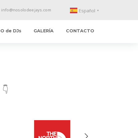
info@nosolodeejays.com
Español
▼
O de DJs
GALERÍA
CONTACTO
 👇